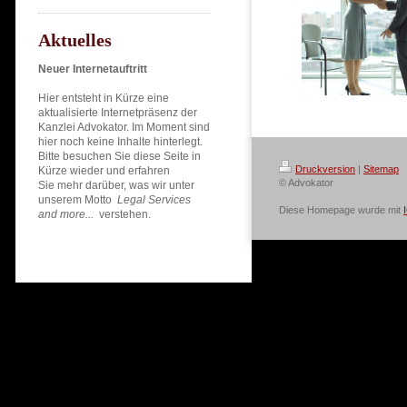
Aktuelles
Neuer Internetauftritt
Hier entsteht in Kürze eine
aktualisierte Internetpräsenz der
Kanzlei Advokator. Im Moment sind
hier noch keine Inhalte hinterlegt.
Bitte besuchen Sie diese Seite in
Druckversion
|
Sitemap
Kürze wieder und erfahren
© Advokator
Sie mehr darüber, was wir unter
unserem Motto
Legal Services
Diese Homepage wurde mit
and more...
verstehen.