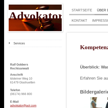
STARTSEITE
ÜBER 
Advokator
KONTAKT
IMPRESS
Services
Kompetenz
Ralf Gobbers
Überblick: Was
Rechtsanwalt
Anschrift
Erfahren Sie a
Idsteiner Weg 10
61479 Glashuetten
Telefon
Bildergaleri
(06174) 966 800
E-Mail
advokator@aol.com